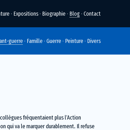
nture
Expositions
Biographie
Blog
Contact
ant-guerre
Famille
Guerre
Peinture
Divers
s collègues fréquentaient plus l’Action
ion qui va le marquer durablement. Il refuse