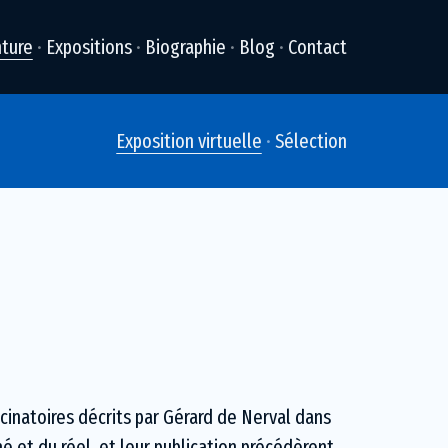
nture
Expositions
Biographie
Blog
Contact
Exposition virtuelle
Sélection
ucinatoires décrits par Gérard de Nerval dans
né et du réel, et leur publication précédèrent