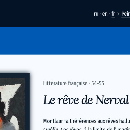
ru
en
fr
Pei
Littérature française
54-55
Le rêve de Nerval
Montlaur fait références aux rêves hall
Aurélia.
Ces rêves, à la limite de l’imagi